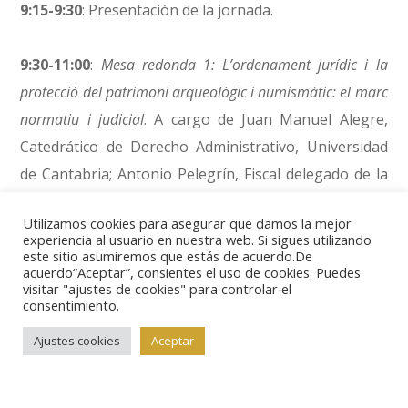
9:15-9:30
: Presentación de la jornada.
9:30-11:00
:
Mesa redonda 1: L’ordenament jurídic i la
protecció del patrimoni arqueològic i numismàtic: el marc
normatiu i judicial
. A cargo de Juan Manuel Alegre,
Catedrático de Derecho Administrativo, Universidad
de Cantabria; Antonio Pelegrín, Fiscal delegado de la
Sección de Medio Ambiente, Urbanismo y Patrimonio
Utilizamos cookies para asegurar que damos la mejor
Histórico, Fiscalía Provincial de Barcelona; y Susana
experiencia al usuario en nuestra web. Si sigues utilizando
Romero, fiscal. Modera: Anna Bernadàs, jefa del
este sitio asumiremos que estás de acuerdo.De
acuerdo“Aceptar”, consientes el uso de cookies. Puedes
Servei Jurídic i Secretària General del Museu Nacional
visitar "ajustes de cookies" para controlar el
consentimiento.
d’Art de Catalunya.
Ajustes cookies
Aceptar
11:00-11:30
: Pausa / Café.