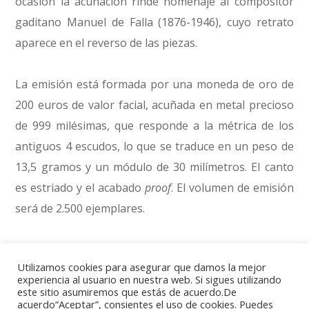
ocasión la acuñación rinde homenaje al compositor
gaditano Manuel de Falla (1876-1946), cuyo retrato
aparece en el reverso de las piezas.
La emisión está formada por una moneda de oro de
200 euros de valor facial, acuñada en metal precioso
de 999 milésimas, que responde a la métrica de los
antiguos 4 escudos, lo que se traduce en un peso de
13,5 gramos y un módulo de 30 milímetros. El canto
es estriado y el acabado
proof
. El volumen de emisión
será de 2.500 ejemplares.
En plata, la moneda de 10 euros de facial estará
Utilizamos cookies para asegurar que damos la mejor
fabricada en metal precioso de 925 milésimas y
experiencia al usuario en nuestra web. Si sigues utilizando
tendrá un peso de 27 gramos, con un diámetro de 40
este sitio asumiremos que estás de acuerdo.De
acuerdo“Aceptar”, consientes el uso de cookies. Puedes