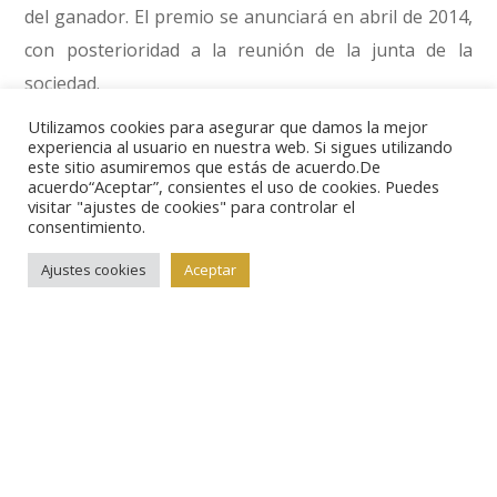
del ganador. El premio se anunciará en abril de 2014,
con posterioridad a la reunión de la junta de la
sociedad.
Utilizamos cookies para asegurar que damos la mejor
experiencia al usuario en nuestra web. Si sigues utilizando
En el momento de cerrar esta edición, a pocas horas
este sitio asumiremos que estás de acuerdo.De
de la conclusión del plazo de presentación de
acuerdo“Aceptar”, consientes el uso de cookies. Puedes
visitar "ajustes de cookies" para controlar el
candidaturas, se habían hecho públicas las
consentimiento.
nominaciones de los billetes de 5 euros de la serie
Ajustes cookies
Aceptar
Europa, 5
reais
de Brasil, 50 dinares de Libia, 10.000
coronas de Islandia, 100 rublos de Rusia, 100 dólares
estadounidenses, 10 dólares canadienses, 50.000
libras libanesas, 100 dólares de las islas Fiji, y
finalmente, 1.000 tenge de Kazajistán, el país que
gracias al brillante colorido de su papel moneda, se
ha hecho con el galardón en las últimas ediciones.