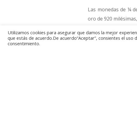
Las monedas de ¼ de
oro de 920 milésimas,
Utilizamos cookies para asegurar que damos la mejor experienci
Por último, la meno
que estás de acuerdo.De acuerdo“Aceptar”, consientes el uso de
consentimiento.
diámetro de 11 milím
de 15000 unidades. Su 
En plata se puede el
onzas (163,8 gramos)
ejemplares en plata 
acuñado en metal pre
Todos estos valores 
pero difieren en lo