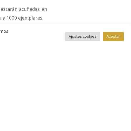
 estarán acuñadas en
a a 1000 ejemplares.
remos
 medio gramo, con un
Ajustes cookies
Aceptar
a tirada se compondrá
ponden con pesos de 5
2, se han acuñado 850
ros de módulo, se han
 de anverso y reverso
 arquitectónicos más