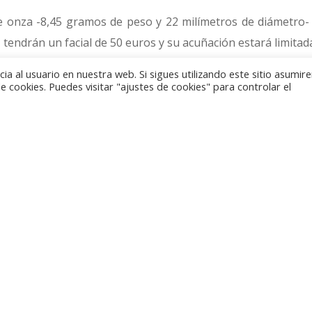
 onza -8,45 gramos de peso y 22 milímetros de diámetro-
 tendrán un facial de 50 euros y su acuñación estará limitad
a al usuario en nuestra web. Si sigues utilizando este sitio asumi
r de las piezas acuñadas en oro, tendrá un peso de sólo
 cookies. Puedes visitar "ajustes de cookies" para controlar el
etros. Se fabricará en metal precioso de 999 milésimas y l
valor facial es de 5 euros.
egir entre valores de 50 y 10 euros de facial que se corres
 y 21 gramos. Del valor más alto, que tiene fecha de 201
de 950 milésimas. Las monedas de 10 euros, con 37 milímet
cioso de 900 milésimas en una tirada de 10000 unidades.
tanto en oro como en plata, comparten los mismos diseños
s acabados. En ambas caras se combinan los elementos