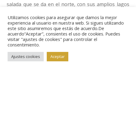
salada que se da en el norte, con sus amplios lagos
repletos de fauna acuática y el mar Báltico. El diseño,
Utilizamos cookies para asegurar que damos la mejor
obra del artista Reijo Paavilainen, es moderno y
experiencia al usuario en nuestra web. Si sigues utilizando
este sitio asumiremos que estás de acuerdo.De
sobrio, como suele ser habitual en las acuñaciones de
acuerdo“Aceptar”, consientes el uso de cookies. Puedes
visitar "ajustes de cookies" para controlar el
la ceca de Finlandia.
consentimiento.
Ajustes cookies
Aceptar
De esta emisión se acuñarán 7.000 piezas en calidad
proof y 50.000 más en calidad sin circular. Todas ellas
tendrán un peso de 9,8 gramos, un módulo de 27,25
milímetros y su valor facial es de cinco euros. Se
presentan en una cápsula protectora dentro de un
saquito realizado con material reciclado.