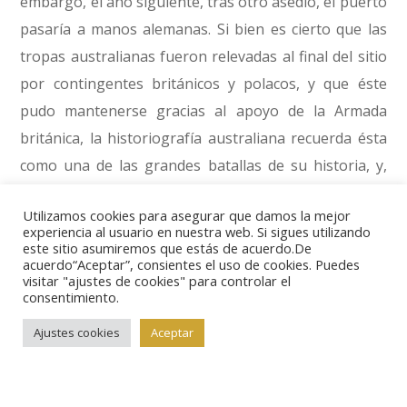
embargo, el año siguiente, tras otro asedio, el puerto
pasaría a manos alemanas. Si bien es cierto que las
tropas australianas fueron relevadas al final del sitio
por contingentes británicos y polacos, y que éste
pudo mantenerse gracias al apoyo de la Armada
británica, la historiografía australiana recuerda ésta
como una de las grandes batallas de su historia, y,
como tal, la recoge en esta serie conmemorativa.
Utilizamos cookies para asegurar que damos la mejor
Tampoco el desembarco de Gallípoli durante la I
experiencia al usuario en nuestra web. Si sigues utilizando
Guerra Mundial, con el que comenzó esta serie, tuvo
este sitio asumiremos que estás de acuerdo.De
acuerdo“Aceptar”, consientes el uso de cookies. Puedes
un buen final, y se saldó con miles de bajas entre los
visitar "ajustes de cookies" para controlar el
consentimiento.
soldados australianos. Próximamente verá la luz otra
moneda dedicada a una batalla de la II Guerra
Ajustes cookies
Aceptar
Mundial, la de Kapyong, a la que seguirán las que
recuerdan Kokoda (Guerra de Corea) y Long Tan