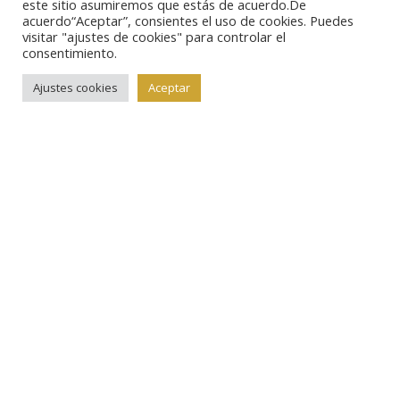
este sitio asumiremos que estás de acuerdo.De
siguiente enlace:
http://www.siaen.org/congresos/xv-
acuerdo“Aceptar”, consientes el uso de cookies. Puedes
visitar "ajustes de cookies" para controlar el
congreso
consentimiento.
Ajustes cookies
Aceptar
La página ofrece, además, una detallada crónica del
desarrollo del congreso y la edición digital, también
de descarga libre, de las actas y crónicas de los
anteriores congresos nacionales de numismática.