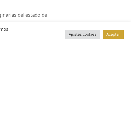
ginarias del estado de
Asimismo, otra de las
remos
Ajustes cookies
Aceptar
 estado de Michoacán),
n la parte inferior de
ensis que muestra a
mariposas monarca.
cencia a los relieves
ien explicados en los
ar en este enlace:
onedas-de-