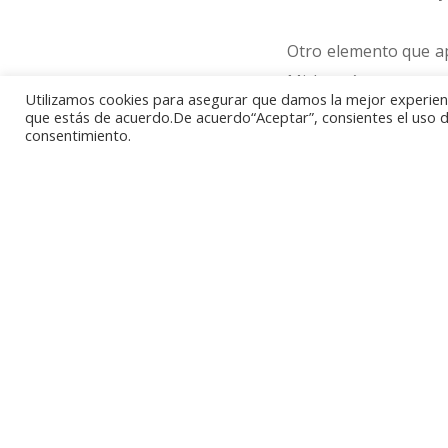
Otro elemento que apa
Michoacán, que se pu
Utilizamos cookies para asegurar que damos la mejor experienci
características de es
que estás de acuerdo.De acuerdo“Aceptar”, consientes el uso de
consentimiento.
En cuanto al reverso,
construido en el sigl
esta construcción 
Michoacán-Mechuaca, 
Pero mejor que descr
sensibles al tacto, 
diferentes vídeos
http://www.banxico.o
fabricacion-actual/bi