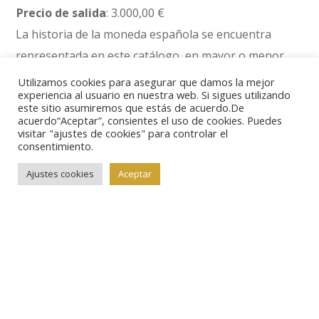
Precio de salida
: 3.000,00 €
La historia de la moneda española se encuentra
representada en este catálogo, en mayor o menor
cantidad, en prácticamente todas sus etapas, desde
Utilizamos cookies para asegurar que damos la mejor
experiencia al usuario en nuestra web. Si sigues utilizando
las acuñaciones de la Hispania antigua hasta las
este sitio asumiremos que estás de acuerdo.De
pesetas de Juan Carlos I.
acuerdo“Aceptar”, consientes el uso de cookies. Puedes
visitar "ajustes de cookies" para controlar el
consentimiento.
Ajustes cookies
Aceptar
LOTE 175.
Felipe III.
Escudo. AV. Segovia C. 1607.