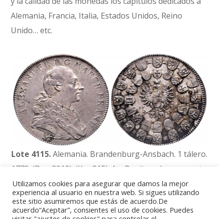
y la calidad de las monedas los capítulos dedicados a
Alemania, Francia, Italia, Estados Unidos, Reino
Unido… etc.
Lote 4115.
Alemania. Brandenburg-Ansbach. 1 tálero.
1779. (Dav-2019). (Km-315). Ag. Bonito color y aspecto.
·
Precio de salida:
1.000 EUR
Utilizamos cookies para asegurar que damos la mejor
experiencia al usuario en nuestra web. Si sigues utilizando
No faltan ejemplares valiosos entre las acuñaciones
este sitio asumiremos que estás de acuerdo.De
acuerdo“Aceptar”, consientes el uso de cookies. Puedes
de nuestro vecino Portugal y de su antigua colonia,
visitar "ajustes de cookies" para controlar el