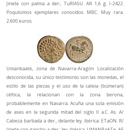
Jinete con palma a der.; TuRIASU. AR 1,6 g. I-2422.
Poquísimos ejemplares conocidos. MBC. Muy rara.
2.600 euros.
Umanbaate, zona de Navarra-Aragón Localización
desconocida, su único testimonio son las monedas, el
estilo de las piezas y el uso de la cateia (búmeran)
céltica, la relacionan con la zona berona,
probablemente en Navarra. Acuña una sola emisión
de ases en la segunda mitad del siglo II a.C. As. A/
Cabeza barbada a der., delante ley. ibérica: ETaON. R/
Jinete con gancho a der.; ley. Ibérica: UMANBaATe. AE