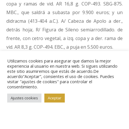
copa y ramas de vid. AR 16,8 g. COP-493. SBG-875.
MBC., que saldrá a subasta por 9.900 euros; y un
didracma (413-404 a.C.). A/ Cabeza de Apolo a der.,
detrás hoja;. R/ Figura de Sileno semiarrodillado. de
frente, con cetro vegetal, a izq. copa y a der. rama de
vid. AR 8,3 g. COP-494. EBC., a puja en 5.500 euros.
Utilizamos cookies para asegurar que damos la mejor
experiencia al usuario en nuestra web. Si sigues utilizando
este sitio asumiremos que estás de acuerdo.De
acuerdo“Aceptar”, consientes el uso de cookies. Puedes
visitar "ajustes de cookies" para controlar el
consentimiento.
De Koson, en la Tracia, nos llega esta estátera del
Ajustes cookies
Aceptar
siglo I a.C. A/ Cónsul romano acompañado de dos
líctores, monograma ROMA a izq. R/ Águila a izq.
sujetando corona y cetro. SBG-1733. Centraje. SC., en
1.500 euros. Y de Cartago una fracción de siclo