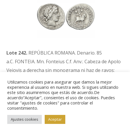
Lote 242.
REPÚBLICA ROMANA. Denario. 85
a.C. FONTEIA. Mn. Fonteius C.f. Anv.: Cabeza de Apolo
Vejovis a derecha sin monograma ni haz de rayos;
detrás MN. FONTEI. (C.F.) . Rev.: Genio sobre cabra a
Utilizamos cookies para asegurar que damos la mejor
experiencia al usuario en nuestra web. Si sigues utilizando
derecha, debajo tirso. 3,79 grs. Muy rara. MBC. Cal-
este sitio asumiremos que estás de acuerdo.De
589 var; FFC-718. Ex J. Vico – 7 Marzo 2002, n. 144.
acuerdo“Aceptar”, consientes el uso de cookies. Puedes
visitar "ajustes de cookies" para controlar el
consentimiento.
Precio salida: 425€. Remate: 440€
Ajustes cookies
Aceptar