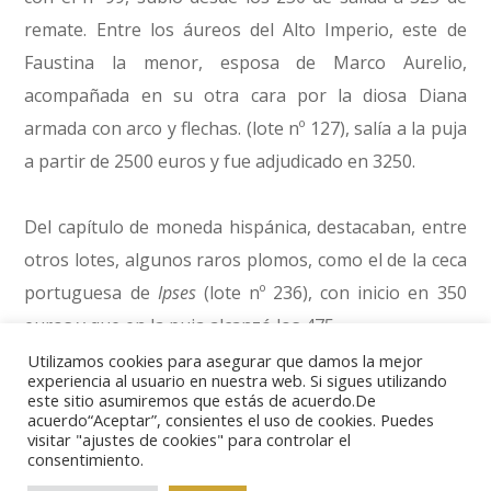
remate. Entre los áureos del Alto Imperio, este de
Faustina la menor, esposa de Marco Aurelio,
acompañada en su otra cara por la diosa Diana
armada con arco y flechas. (lote nº 127), salía a la puja
a partir de 2500 euros y fue adjudicado en 3250.
Del capítulo de moneda hispánica, destacaban, entre
otros lotes, algunos raros plomos, como el de la ceca
portuguesa de
Ipses
(lote nº 236), con inicio en 350
euros y que en la puja alcanzó los 475.
Utilizamos cookies para asegurar que damos la mejor
experiencia al usuario en nuestra web. Si sigues utilizando
Entre la plata acuñada en las cecas de ultramar, el
este sitio asumiremos que estás de acuerdo.De
acuerdo“Aceptar”, consientes el uso de cookies. Puedes
real de Potosí que salía con el número 478 se adjudicó
visitar "ajustes de cookies" para controlar el
en 190 euros, y los ocho reales de Lima (lote nº 500),
consentimiento.
en 150 euros. Más notable fue la subida de los ocho