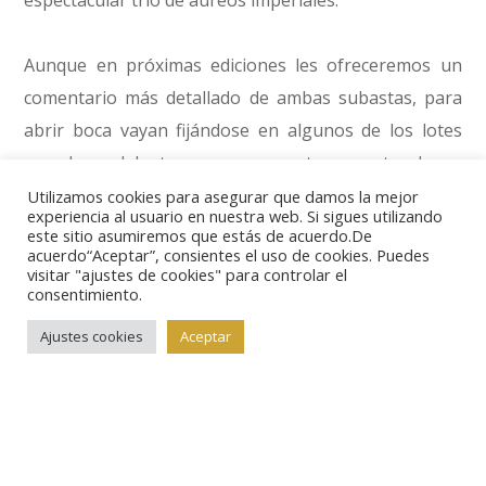
espectacular trío de áureos imperiales.
Aunque en próximas ediciones les ofreceremos un
comentario más detallado de ambas subastas, para
abrir boca vayan fijándose en algunos de los lotes
que les adelantamos, como este espectacular y
rarísimo morabetino de Fernando II de León (lote nº
Utilizamos cookies para asegurar que damos la mejor
experiencia al usuario en nuestra web. Si sigues utilizando
64), con salida en 18000 euros.
este sitio asumiremos que estás de acuerdo.De
acuerdo“Aceptar”, consientes el uso de cookies. Puedes
visitar "ajustes de cookies" para controlar el
O esta dobla inédita, y posiblemente única, de
consentimiento.
Alfonso de Ávila (lote nº 105), acuñada en Medina del
Ajustes cookies
Aceptar
Campo, con un precio en catálogo de 15000 euros,
solo por señalar un par de piezas medievales.
La representación de emisiones de los Reyes