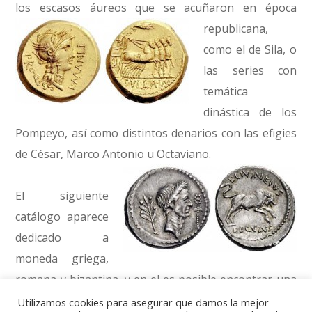
los escasos áureos
que se acuñaron en época
republicana,
como el de Sila, o
las series con
temática
dinástica de los
Pompeyo, así como distintos denarios con las efigies
de César, Marco Antonio u Octaviano.
El siguiente
catálogo aparece
dedicado a
moneda griega,
romana y bizantina, y en el es posible encontrar una
colección de moneda romano-republicana de las
Utilizamos cookies para asegurar que damos la mejor