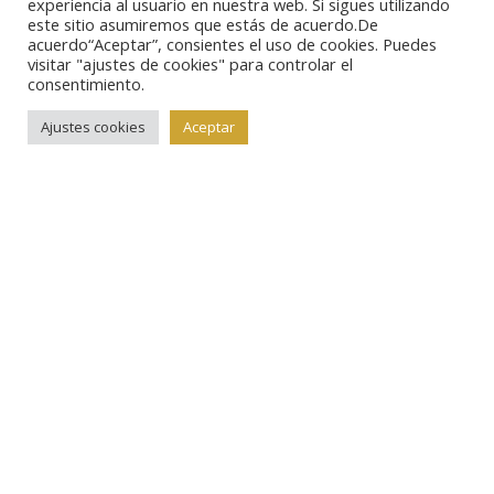
experiencia al usuario en nuestra web. Si sigues utilizando
series fundidas, otra importante colección de más de
este sitio asumiremos que estás de acuerdo.De
acuerdo“Aceptar”, consientes el uso de cookies. Puedes
cinco centenares de lotes de emisiones de Judea y el
visitar "ajustes de cookies" para controlar el
levante mediterráneo y, lo más interesante para el
consentimiento.
coleccionista español, parte de la colección de Paulo
Ajustes cookies
Aceptar
Leitao de moneda hispánica. Se trata de 56 lotes,
principalmente de moneda de
las cecas situadas en el
actual territorio
portugués, con
algunos
ejemplares muy
bien conservados
y posiblemente inéditos.
Pero la representación más notable de las
amonedaciones españolas la encontramos en el