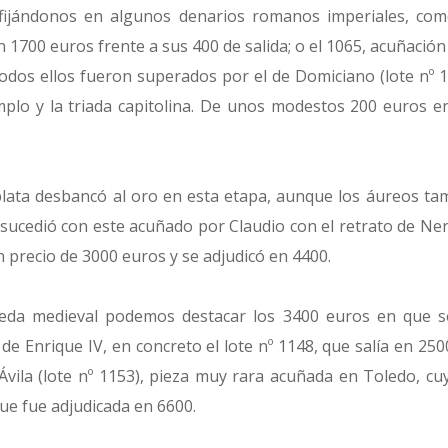
jándonos en algunos denarios romanos imperiales, como
n 1700 euros frente a sus 400 de salida; o el 1065, acuñació
odos ellos fueron superados por el de Domiciano (lote nº 
plo y la triada capitolina. De unos modestos 200 euros e
lata desbancó al oro en esta etapa, aunque los áureos t
ucedió con este acuñado por Claudio con el retrato de Neró
n precio de 3000 euros y se adjudicó en 4400.
eda medieval podemos destacar los 3400 euros en que 
a de Enrique IV, en concreto el lote nº 1148, que salía en 250
Ávila (lote nº 1153), pieza muy rara acuñada en Toledo, cu
ue fue adjudicada en 6600.