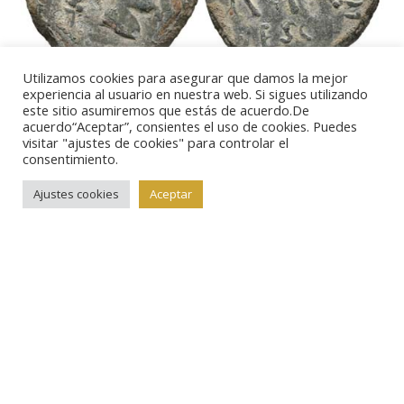
Utilizamos cookies para asegurar que damos la mejor
Lote 377.
VESCI. As. 50 a.C. Zona sur de Extremadura.
experiencia al usuario en nuestra web. Si sigues utilizando
este sitio asumiremos que estás de acuerdo.De
A/ Cabeza masculina a derecha, detrás espiga. R/
acuerdo“Aceptar”, consientes el uso de cookies. Puedes
visitar "ajustes de cookies" para controlar el
Toro a derecha, detrás palma, debajo leyenda VESCI,
consentimiento.
delante leyenda libio fenicia. FAB-2519. Ae. 9,29g. EBC.
Ajustes cookies
Aceptar
Muy rara. Excepcional ejemplar, sin duda uno de los
mejores conocidos.
Precio de salida:
1.000 EUR
Entre la representación de moneda romana es
posible encontrar algunos denarios republicanos e
imperiales, así como algún antoniniano, pero lo que
predomina en ambos periodos son las monedas de
bronce, de diversos módulos.