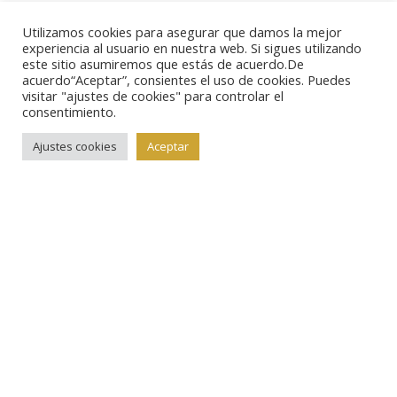
Utilizamos cookies para asegurar que damos la mejor
Podrán
experiencia al usuario en nuestra web. Si sigues utilizando
encontrar
este sitio asumiremos que estás de acuerdo.De
acuerdo“Aceptar”, consientes el uso de cookies. Puedes
ejemplares tan
visitar "ajustes de cookies" para controlar el
consentimiento.
interesantes
como los diez reales de José Napoleón I (lote nº 524)
Ajustes cookies
Aceptar
que ilustran esta portada, o los ocho reales de
Segovia de 1594 (lote 389) que acompañan esta nota.
Este es sólo un breve avance, debido al cierre de
nuestra edición, pero tendrán un comentario
detallado en próximas semanas.