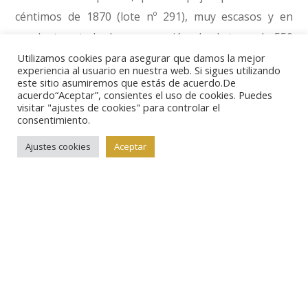
céntimos de 1870 (lote nº 291), muy escasos y en
excelente estado de conservación, desde tan solo 550
euros.
Utilizamos cookies para asegurar que damos la mejor
experiencia al usuario en nuestra web. Si sigues utilizando
este sitio asumiremos que estás de acuerdo.De
acuerdo“Aceptar”, consientes el uso de cookies. Puedes
Además una gran parte del capítulo denominado
visitar "ajustes de cookies" para controlar el
“Fichas, medallas y tokens” (lotes nº 403-419) está
consentimiento.
formado también por piezas españolas que amplían
Ajustes cookies
Aceptar
aún más la oferta.
Una novedad de este catálogo es que saca a subasta
un capítulo completo dedicado a billetes del Banco de
España en Bilbao (lotes nº 420-439), del año 1937,
presentados en parejas, tríos o lotes de conjunto,
muy curiosos y en buenos estados de conservación.