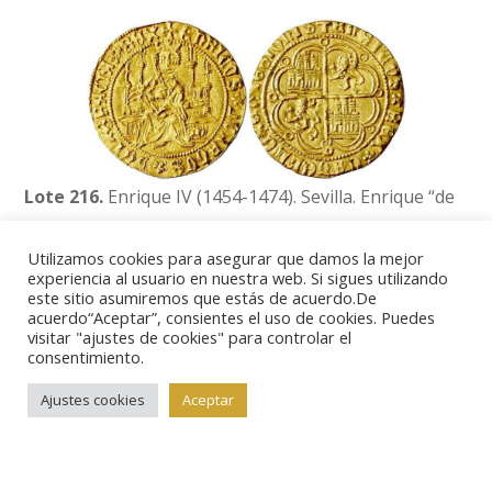
Lote 216.
Enrique IV (1454-1474). Sevilla. Enrique “de
la silla”. (AB. 653) (M.R. 20.13 var). Orla circular en
Utilizamos cookies para asegurar que damos la mejor
anverso y lobular en reverso. Muy bella. Ex Áureo &
experiencia al usuario en nuestra web. Si sigues utilizando
Calicó Selección 2017, nº 79. Rara y más así. 4,57 g.
este sitio asumiremos que estás de acuerdo.De
acuerdo“Aceptar”, consientes el uso de cookies. Puedes
EBC+.
visitar "ajustes de cookies" para controlar el
consentimiento.
Será en el apartado dedicado a Monarquía Española
Ajustes cookies
Aceptar
donde encontraremos el grueso de la subasta con
piezas de muy alto nivel.