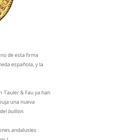
ano de esta firma
neda española, y la
n Tauler & Fau ya han
 puja una nueva
 del
bullion
.
ones andalusíes
s I.