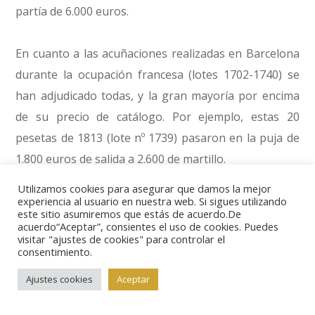
partía de 6.000 euros.
En cuanto a las acuñaciones realizadas en Barcelona
durante la ocupación francesa (lotes 1702-1740) se
han adjudicado todas, y la gran mayoría por encima
de su precio de catálogo. Por ejemplo, estas 20
pesetas de 1813 (lote nº 1739) pasaron en la puja de
1.800 euros de salida a 2.600 de martillo.
Utilizamos cookies para asegurar que damos la mejor
La sexta parte de la colección Isabel de Trastámara
experiencia al usuario en nuestra web. Si sigues utilizando
este sitio asumiremos que estás de acuerdo.De
no se quedó ni mucho menos atrás en resultados. El
acuerdo“Aceptar”, consientes el uso de cookies. Puedes
visitar "ajustes de cookies" para controlar el
porcentaje de ventas superó el 90% del total y se
consentimiento.
repitieron las fuertes subidas en bastantes lotes.
Ajustes cookies
Aceptar
El reinado de Isabel y Alberto en los Países Bajos nos