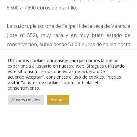
5.500 a 7.600 euros de martillo.
La cuádruple corona de Felipe II de la ceca de Valencia
(lote nº 552), muy rara y en muy buen estado de
conservación, subió desde 5.000 euros de salida hasta
6.200 de remate.
Utilizamos cookies para asegurar que damos la mejor
experiencia al usuario en nuestra web. Si sigues utilizando
este sitio asumiremos que estás de acuerdo.De
Entre las mayores adjudicaciones y también entre las
acuerdo“Aceptar”, consientes el uso de cookies. Puedes
subidas porcentualmente más altas de aquellos lotes
visitar "ajustes de cookies" para controlar el
consentimiento.
que partían con mayor precio de salida se ha colado
esta rara medalla de proclamación de Fernando VII
Ajustes cookies
Aceptar
(lote nº 1053), en oro, ordenada por el Real Colegio de
San Ildefonso y firmada por el grabador J. M.
Guerrero en 1808. Salía a subasta desde 3.500 euros y
ha conseguido 7.800 de martillo.