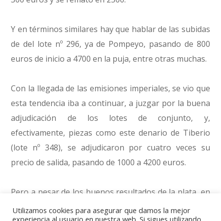
Y en términos similares hay que hablar de las subidas
de del lote nº 296, ya de Pompeyo, pasando de 800
euros de inicio a 4700 en la puja, entre otras muchas.
Con la llegada de las emisiones imperiales, se vio que
esta tendencia iba a continuar, a juzgar por la buena
adjudicación de los lotes de conjunto, y,
efectivamente, piezas como este denario de Tiberio
(lote nº 348), se adjudicaron por cuatro veces su
precio de salida, pasando de 1000 a 4200 euros.
Pero a pesar de los buenos resultados de la plata, en
el Imperio las piezas de oro son imbatibles. Este
Utilizamos cookies para asegurar que damos la mejor
experiencia al usuario en nuestra web. Si sigues utilizando