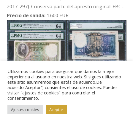
2017: 297). Conserva parte del apresto original. EBC-.
Precio de salida:
1.600 EUR
Utilizamos cookies para asegurar que damos la mejor
Lote 34.
1000 Pesetas. 25 de Abril de 1931. Pareja
experiencia al usuario en nuestra web. Si sigues utilizando
este sitio asumiremos que estás de acuerdo.De
correlativa. Sin serie. (Edifil 2017: 362). Encapsulado
acuerdo“Aceptar”, consientes el uso de cookies. Puedes
visitar "ajustes de cookies" para controlar el
PMG64, ambos. SC.
consentimiento.
Precio de salida:
1.400 EUR
Ajustes cookies
Aceptar