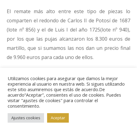
El remate más alto entre este tipo de piezas lo
comparten el redondo de Carlos II de Potosí de 1687
(lote nº 856) y el de Luis I del año 1725(lote nº 940),
por los que las pujas alcanzaron los 8.300 euros de
martillo, que si sumamos las nos dan un precio final
de 9.960 euros para cada uno de ellos.
A pesar de estos excelentes remates, lo mejor estaba
Utilizamos cookies para asegurar que damos la mejor
experiencia al usuario en nuestra web. Si sigues utilizando
aún por llegar y lo hizo en la sesión de noche, en la
este sitio asumiremos que estás de acuerdo.De
que se pusieron a la venta cuatrocientas magníficas
acuerdo“Aceptar”, consientes el uso de cookies. Puedes
visitar "ajustes de cookies" para controlar el
monedas. Según nos confesó Juan Cayón, encargado
consentimiento.
como siempre de dirigir la venta, “el mercado ha
Ajustes cookies
Aceptar
acogido increíblemente nuestra propuesta. Hoy ha
quedado demostrada la fortaleza del mercado