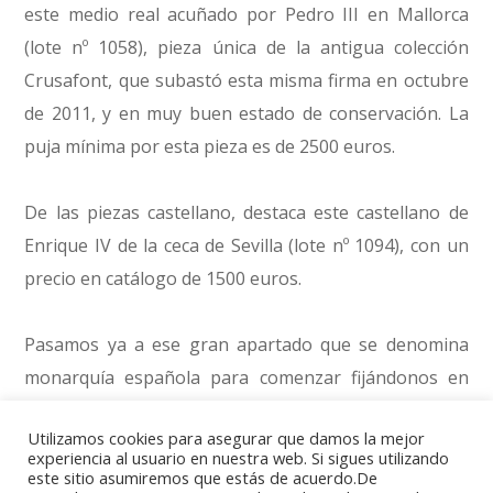
este medio real acuñado por Pedro III en Mallorca
(lote nº 1058), pieza única de la antigua colección
Crusafont, que subastó esta misma firma en octubre
de 2011, y en muy buen estado de conservación. La
puja mínima por esta pieza es de 2500 euros.
De las piezas castellano, destaca este castellano de
Enrique IV de la ceca de Sevilla (lote nº 1094), con un
precio en catálogo de 1500 euros.
Pasamos ya a ese gran apartado que se denomina
monarquía española para comenzar fijándonos en
este ducado de Carlos I (lote nº 1109), acuñado en
Utilizamos cookies para asegurar que damos la mejor
Barcelona, y que sale a subasta a partir de 1400
experiencia al usuario en nuestra web. Si sigues utilizando
euros.
este sitio asumiremos que estás de acuerdo.De