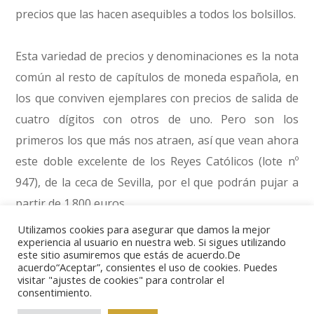
precios que las hacen asequibles a todos los bolsillos.
Esta variedad de precios y denominaciones es la nota
común al resto de capítulos de moneda española, en
los que conviven ejemplares con precios de salida de
cuatro dígitos con otros de uno. Pero son los
primeros los que más nos atraen, así que vean ahora
este doble excelente de los Reyes Católicos (lote nº
947), de la ceca de Sevilla, por el que podrán pujar a
partir de 1.800 euros.
Utilizamos cookies para asegurar que damos la mejor
experiencia al usuario en nuestra web. Si sigues utilizando
O estos ocho escudos (lote nº 1181), batidos en la
este sitio asumiremos que estás de acuerdo.De
ceca de Lima en 1768 para Carlos III, en los que
acuerdo“Aceptar”, consientes el uso de cookies. Puedes
visitar "ajustes de cookies" para controlar el
encontramos al monarca retratado con el tipo
consentimiento.
conocido como “cara de rata”, una pieza muy rara y