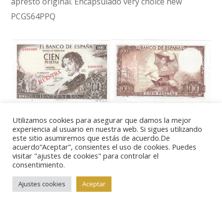
apresto original. Encapsulado very choice new
PCGS64PPQ
Lote 33652.
19 de noviembre de 1965. 100 pesetas.
Utilizamos cookies para asegurar que damos la mejor
Sin serie. MUESTRA estampillado en rojo. NULO 16 en
experiencia al usuario en nuestra web. Si sigues utilizando
este sitio asumiremos que estás de acuerdo.De
perforación. Numeración 0000000. E470M (350€).
acuerdo“Aceptar”, consientes el uso de cookies. Puedes
Manuscrito árabe en tinta en el margen inferior.
visitar "ajustes de cookies" para controlar el
consentimiento.
Levísimo doblez sin romper la fibra no centrado.
Ajustes cookies
Aceptar
Rotito en margen lateral. Casi SC-, casi todo su
apresto original.