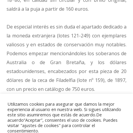
saldrá a la puja a partir de 160 euros.
De especial interés es sin duda el apartado dedicado a
la moneda extranjera (lotes 121-249) con ejemplares
valiosos y en estados de conservación muy notables.
Podemos empezar mencionándoles los soberanos de
Australia o de Gran Bretaña, y los dólares
estadounidenses, encabezados por esta pieza de 20
dólares de la ceca de Filadelfia (lote nº 159), de 1897,
con un precio en catálogo de 750 euros.
Utilizamos cookies para asegurar que damos la mejor
También hay que anotar el conjunto de piezas de 10
experiencia al usuario en nuestra web. Si sigues utilizando
este sitio asumiremos que estás de acuerdo.De
pesos cubanos de la emisión de 1916 con la efigie de
acuerdo“Aceptar”, consientes el uso de cookies. Puedes
José Martí (lotes 142-154) en calidades que van desde
visitar "ajustes de cookies" para controlar el
consentimiento.